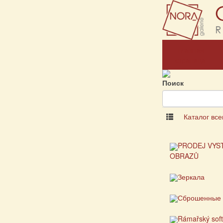
Главная
страница
Поиск
Каталог все
PRODEJ VYS
OBRAZŮ
Зеркала
Сброшенные 
Rámařský sof