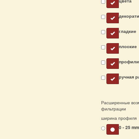
цвета
декорат
гладкие
плоские
профили
ручная р
Расширенные воз
фильтрации
ширина профиля
0 - 25 m