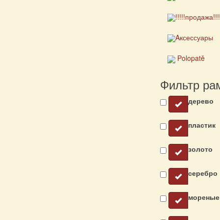
!!!!!продажа!!!
Aксессуары
Polopatě
Фильтр ра
дерево
пластик
золото
серебро
мореные