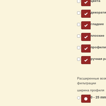
цвета
декорат
гладкие
плоские
профили
ручная р
Расширенные воз
фильтрации
ширина профиля
0 - 25 m