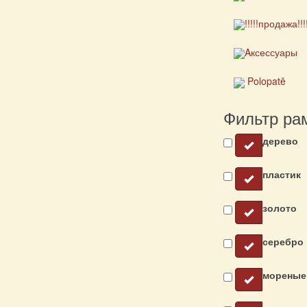
!!!!!продажа!!!
Aксессуары
Polopatě
Фильтр ра
дерево
пластик
золото
серебро
мореные