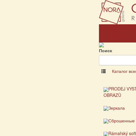
Главная
страница
Поиск
Каталог все
PRODEJ VYS
OBRAZŮ
Зеркала
Сброшенные 
Rámařský sof