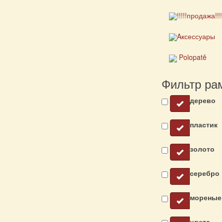
!!!!!продажа!!!
Aксессуары
Polopatě
Фильтр ра
дерево
пластик
золото
серебро
мореные
цвета