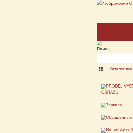
Главная
страница
Поиск
Каталог все
PRODEJ VYS
OBRAZŮ
Зеркала
Сброшенные 
Rámařský sof