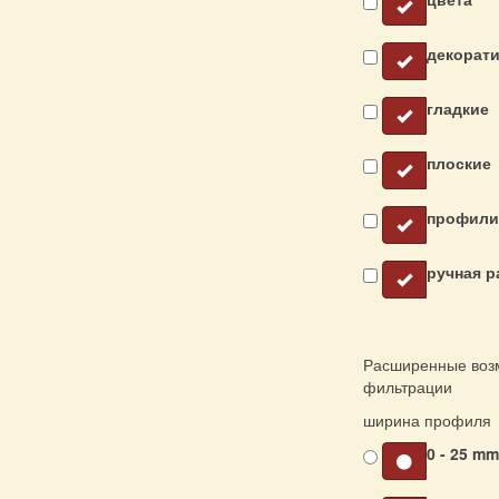
декорат
гладкие
плоские
профили
ручная р
Расширенные воз
фильтрации
ширина профиля
0 - 25 m