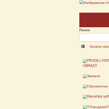
Главная
страница
Поиск
Каталог все
PRODEJ VYS
OBRAZŮ
Зеркала
Сброшенные 
Rámařský sof
!!!!!продажа!!!