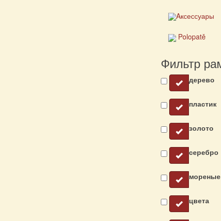
Aксессуары
Polopatě
Фильтр ра
дерево
пластик
золото
серебро
мореные
цвета