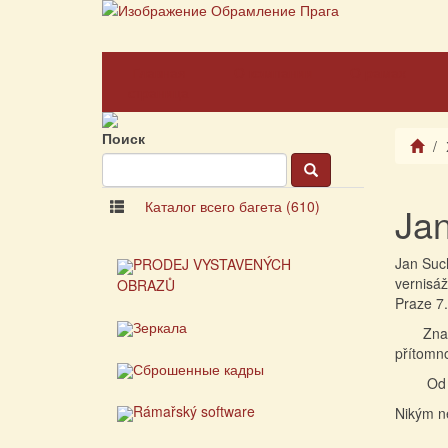
Главная
О компании
О рамах
страница
Поиск
Каталог всего багета (610)
Ja
Jan Such
PRODEJ VYSTAVENÝCH
vernisáž
OBRAZŮ
Praze 7.
Зеркала
Značku- 
přítomno
Сброшенные кадры
Od roku 
Rámařský software
Nikým n