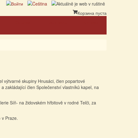
Корзина пуста
Ссылка
Партнеры
Контакт
l výtvarné skupiny Hnusáci, člen popartové
zakládající člen Společenství vlastníků kapel, na
erie Síň- na židovském hřbitově v rodné Telči, za
 v Praze.