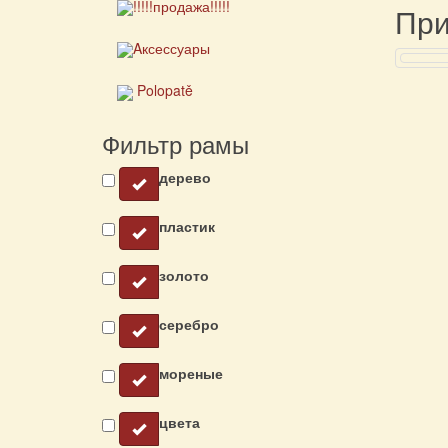
!!!!!продажа!!!!!
При
Aксессуары
Polopatě
Фильтр рамы
дерево
пластик
золото
серебро
мореные
цвета