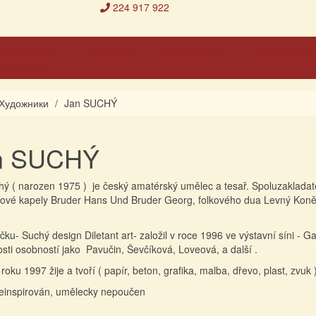
224 917 922
Настоящая
Галерея
Материалы
Художники
выставка
Художники
Jan SUCHÝ
n SUCHÝ
ý ( narozen 1975 ) je český amatérský umělec a tesař. Spoluzakladate
ové kapely Bruder Hans Und Bruder Georg, folkového dua Levný Koně a 
Suchý design Diletant art- založil v roce 1996 ve výstavní síni - Gal
sti osobností jako Pavučin, Ševčíková, Loveová, a další .
1997 žije a tvoří ( papír, beton, grafika, malba, dřevo, plast, zvuk )
einspirován, umělecky nepoučen