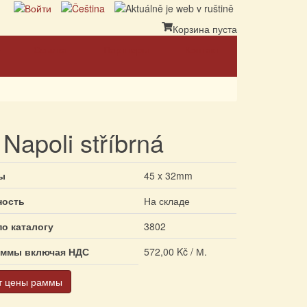
Корзина пуста
Ссылка
Партнеры
Контакт
Napoli stříbrná
ы
45 x 32mm
ность
На складе
по каталогу
3802
аммы включая НДС
572,00 Kč / М.
т цены раммы