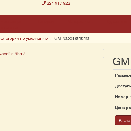
224 917 922
Настоящая
Галерея
Материалы
Художники
выставка
Категория по умолчанию
GM Napoli stříbrná
GM 
Размер
Доступ
Номер 
Цена р
Расче