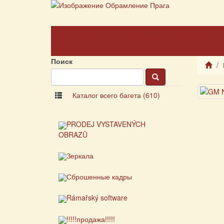
Главная
О компании
О рамах
страница
Поиск
Каталог всего багета (610)
PRODEJ VYSTAVENÝCH
OBRAZŮ
Зеркала
Сброшенные кадры
Rámařský software
!!!!!продажа!!!!!