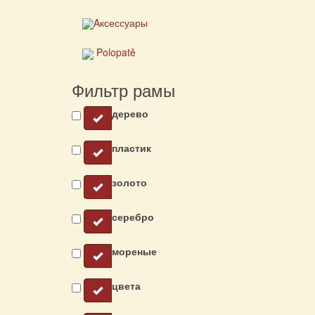
Aксессуары
Polopatě
Фильтр рамы
дерево
пластик
золото
серебро
мореные
цвета