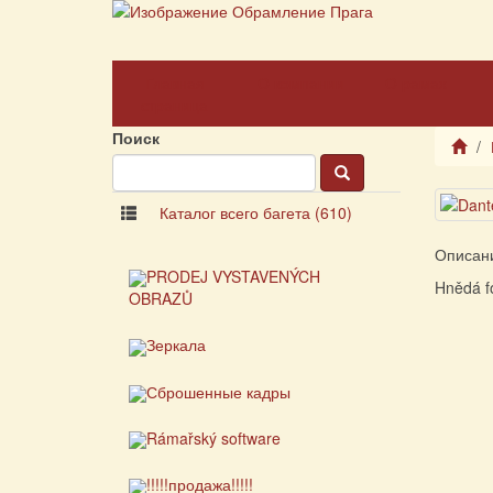
Главная
О компании
О рамах
страница
Поиск
Каталог всего багета (610)
Описан
PRODEJ VYSTAVENÝCH
Hnědá fo
OBRAZŮ
Зеркала
Сброшенные кадры
Rámařský software
!!!!!продажа!!!!!