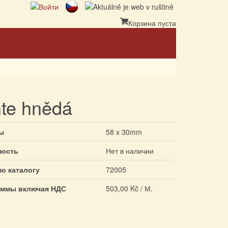
Корзина пуста
Ссылка
Партнеры
Контакт
te hnědá
ы
58 x 30mm
ность
Нет в наличии
по каталогу
72005
аммы включая НДС
503,00 Kč / М.