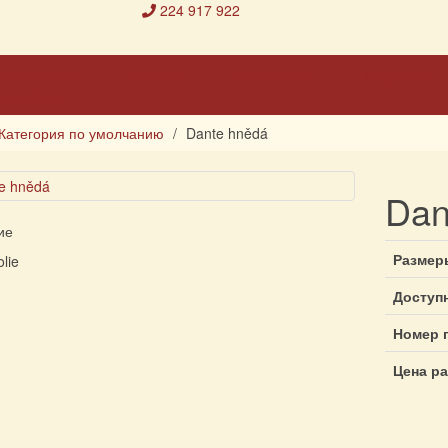
224 917 922
Настоящая
Галерея
Материалы
Художники
выставка
Категория по умолчанию
Dante hnědá
Dan
ие
Размер
lie
Доступ
Номер 
Цена р