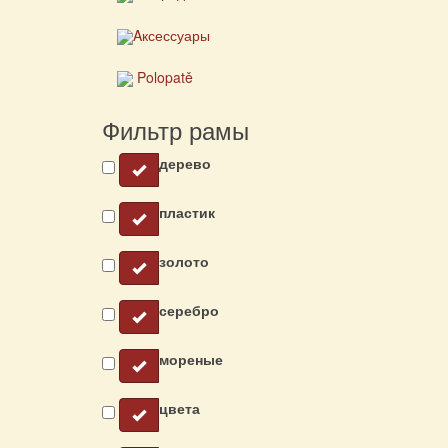
Aксессуары
Polopatě
Фильтр рамы
дерево
пластик
золото
серебро
мореные
цвета