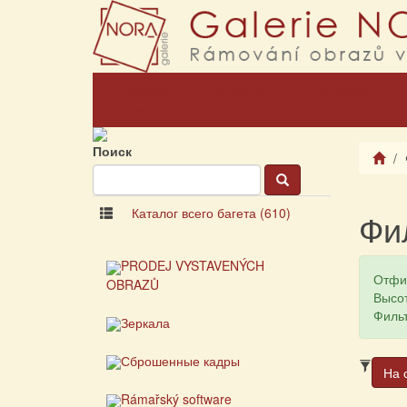
Главная
О компании
О рамах
страница
Поиск
Каталог всего багета (610)
Фи
PRODEJ VYSTAVENÝCH
Отфи
OBRAZŮ
Высот
Фильт
Зеркала
Сброшенные кадры
На 
Rámařský software