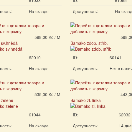
61033
ID:
61055
ность:
На складе
Доступность:
На скла
598,00 Kč / М.
598,0
sv.hnědá
Bamako zdob. stříb.
62010
ID:
60141
ность:
На складе
Доступность:
Нет в нали
535,00 Kč / М.
443,0
zelené
Bamako zl. linka
61044
ID:
62032
ность:
На складе
Доступность:
14 дне