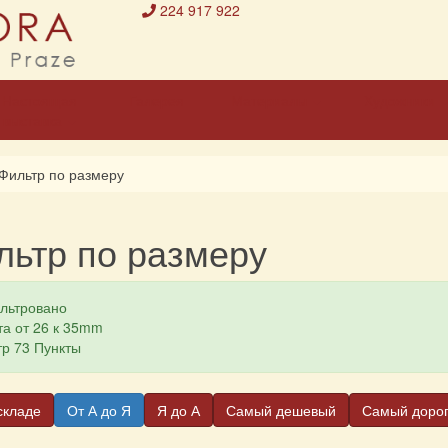
224 917 922
Настоящая
Галерея
Материалы
Художники
выставка
Фильтр по размеру
льтр по размеру
льтровано
а от 26 к 35mm
р 73 Пункты
складе
От А до Я
Я до А
Самый дешевый
Самый доро