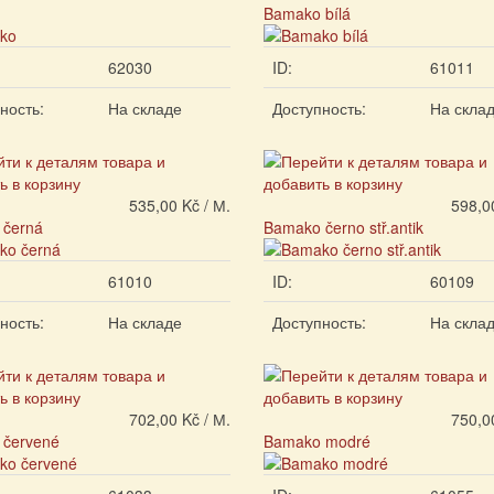
Bamako bílá
62030
ID:
61011
ность:
На складе
Доступность:
На скла
535,00 Kč / М.
598,0
 černá
Bamako černo stř.antik
61010
ID:
60109
ность:
На складе
Доступность:
На скла
702,00 Kč / М.
750,0
červené
Bamako modré