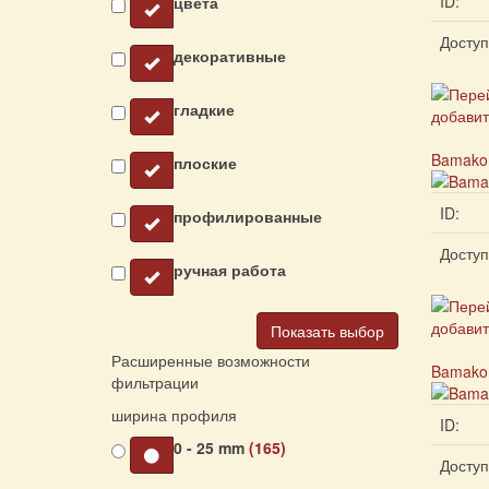
ID:
цвета
Доступ
декоративные
гладкие
Bamako 
плоские
ID:
профилированные
Доступ
ручная работа
Показать выбор
Расширенные возможности
Bamako 
фильтрации
ширина профиля
ID:
0 - 25 mm
(165)
Доступ