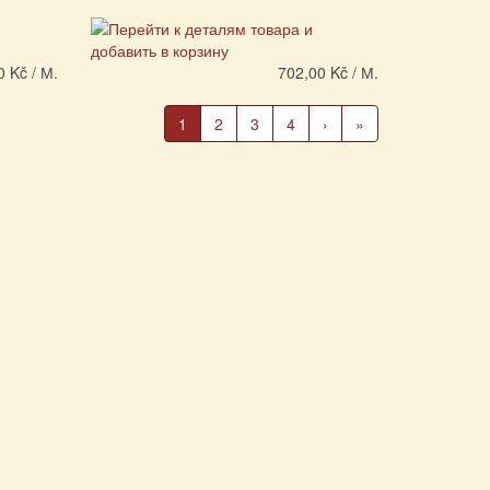
0 Kč / М.
702,00 Kč / М.
(Текущая
1
2
3
4
›
»
страница)