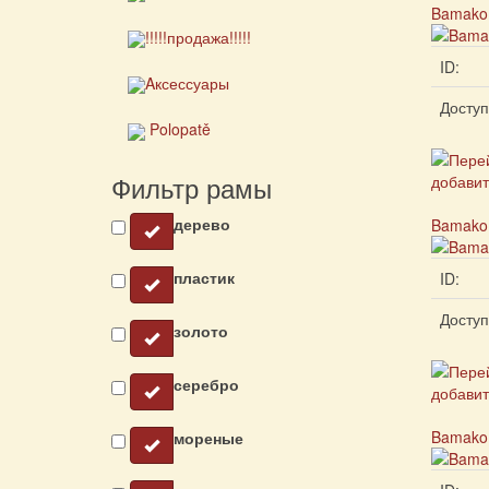
Bamako
!!!!!продажа!!!!!
ID:
Aксессуары
Доступ
Polopatě
Фильтр рамы
дерево
Bamako
пластик
ID:
Доступ
золото
серебро
Bamako 
мореные