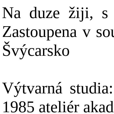
Na duze žiji, s 
Zastoupena v sou
Švýcarsko
Výtvarná studia
1985 ateliér aka