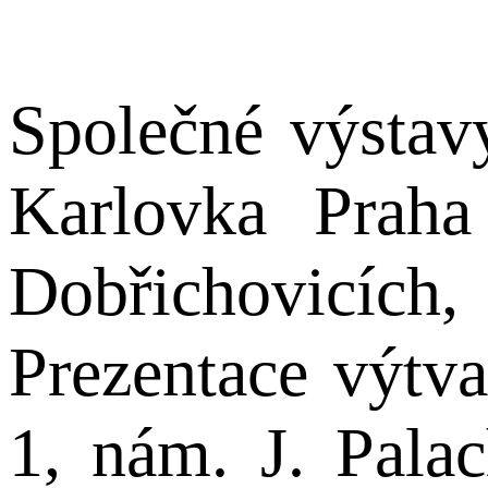
Společné výstav
Karlovka Praha
Dobřichovicích
Prezentace výt
1, nám. J. Pala