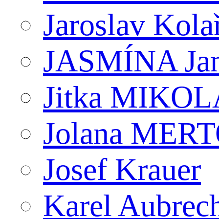
Jaroslav Kola
JASMÍNA J
Jitka MIKO
Jolana MER
Josef Krauer
Karel Aubrec