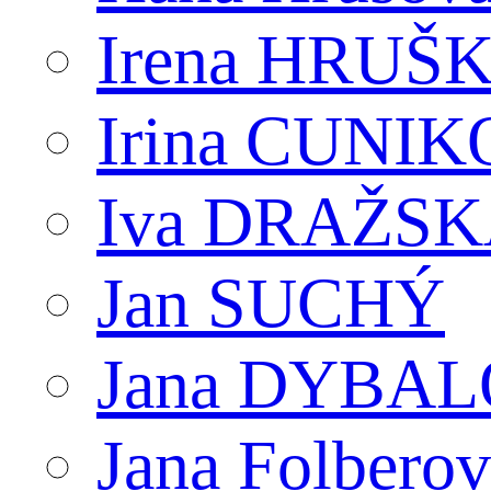
Irena HRUŠ
Irina CUNI
Iva DRAŽS
Jan SUCHÝ
Jana DYBA
Jana Folbero