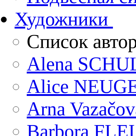
Художники
Список авто
Alena SCHU
Alice NEU
Arna Vazačov
Barbora FL