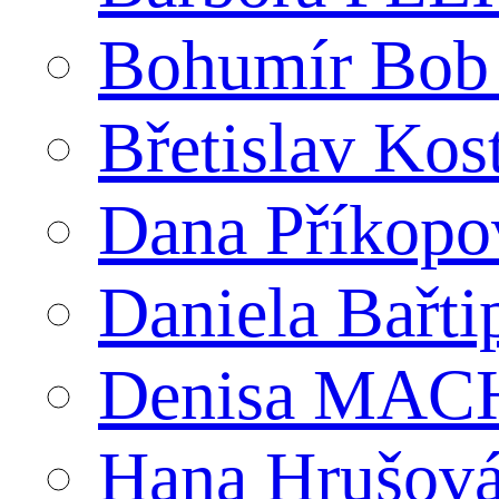
Bohumír Bob
Břetislav Kos
Dana Příkopo
Daniela Bařti
Denisa MACH
Hana Hrušov