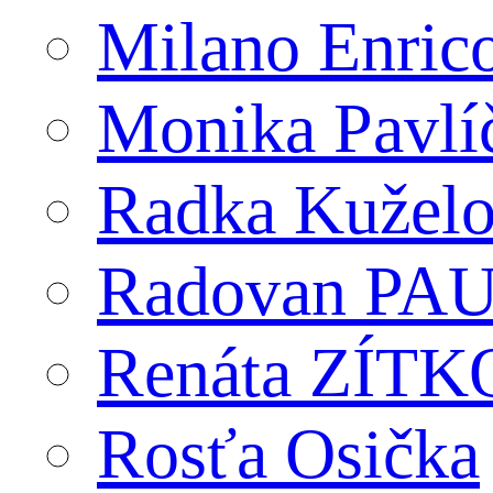
Milano Enric
Monika Pavlí
Radka Kužel
Radovan PA
Renáta ZÍT
Rosťa Osička