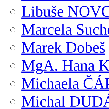
Libuše NO
Marcela Suc
Marek Dobeš
MgA. Hana K
Michaela Č
Michal DUD