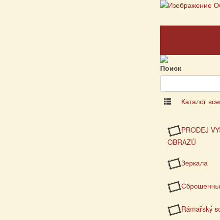
Главная
страница
Поиск
Каталог все
PRODEJ VY
OBRAZŮ
Зеркала
Сброшенны
Rámařský so