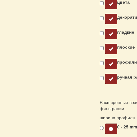
цвета
декорат
гладкие
плоские
профили
ручная р
Расширенные воз
фильтрации
ширина профиля
0 - 25 m