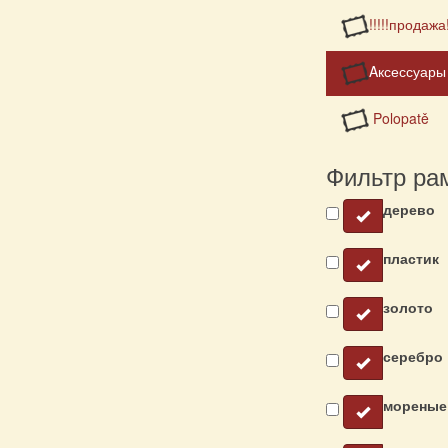
!!!!!продажа!
Aксессуары
Polopatě
Фильтр ра
дерево
пластик
золото
серебро
мореные