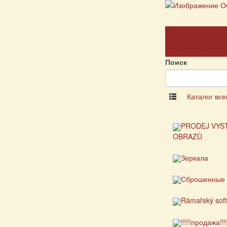
Главная
страница
Поиск
Каталог все
PRODEJ VYS
OBRAZŮ
Зеркала
Сброшенные 
Rámařský sof
!!!!!продажа!!!