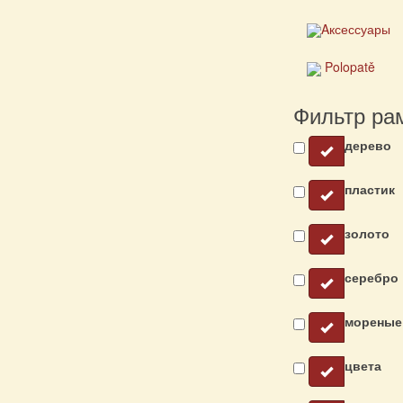
Aксессуары
Polopatě
Фильтр ра
дерево
пластик
золото
серебро
мореные
цвета