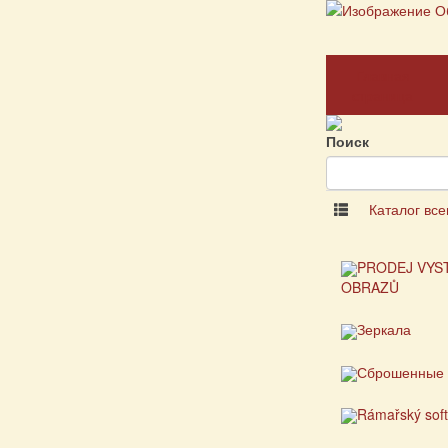
Главная
страница
Поиск
Каталог все
PRODEJ VYS
OBRAZŮ
Зеркала
Сброшенные 
Rámařský sof