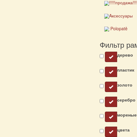
!!!!!продажа!!!
Aксессуары
Polopatě
Фильтр ра
дерево
пластик
золото
серебро
мореные
цвета