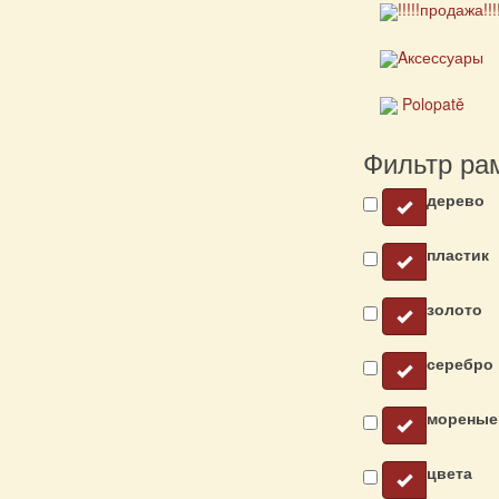
!!!!!продажа!!!
Aксессуары
Polopatě
Фильтр ра
дерево
пластик
золото
серебро
мореные
цвета