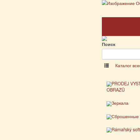
Главная
страница
Поиск
Каталог все
PRODEJ VYS
OBRAZŮ
Зеркала
Сброшенные 
Rámařský sof