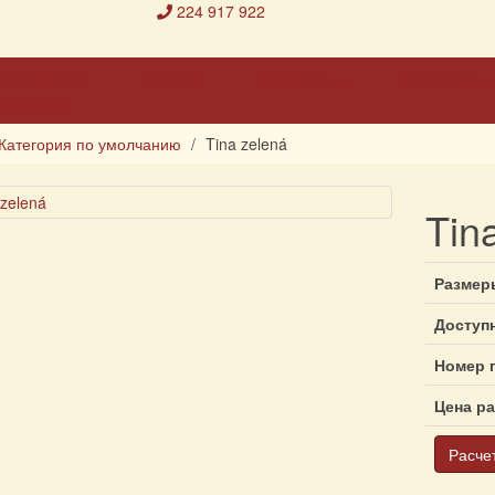
224 917 922
Настоящая
Галерея
Материалы
Художники
выставка
Категория по умолчанию
Tina zelená
Tin
Размер
Доступ
Номер 
Цена р
Расче