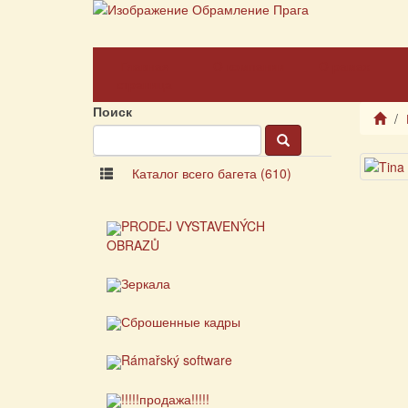
Главная
О компании
О рамах
страница
Поиск
Каталог всего багета (610)
PRODEJ VYSTAVENÝCH
OBRAZŮ
Зеркала
Сброшенные кадры
Rámařský software
!!!!!продажа!!!!!