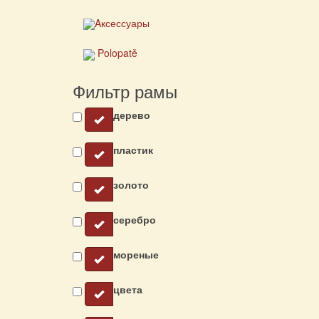
Aксессуары
Polopatě
Фильтр рамы
дерево
пластик
золото
серебро
мореные
цвета