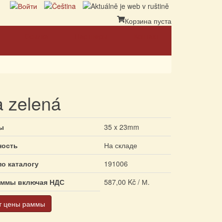
Корзина пуста
Ссылка
Партнеры
Контакт
a zelená
ы
35 x 23mm
ность
На складе
по каталогу
191006
аммы включая НДС
587,00 Kč / М.
т цены раммы