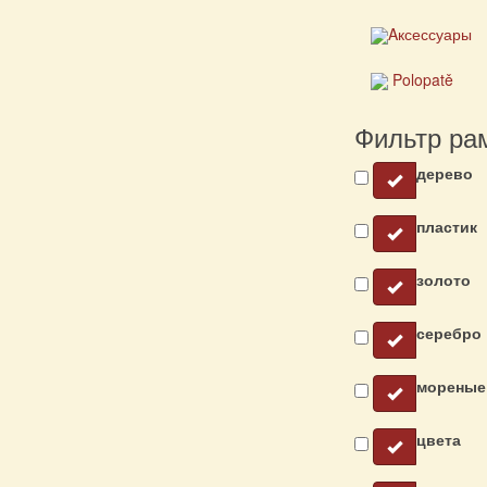
Aксессуары
Polopatě
Фильтр ра
дерево
пластик
золото
серебро
мореные
цвета