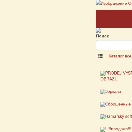
Главная
страница
Поиск
Каталог все
PRODEJ VYS
OBRAZŮ
Зеркала
Сброшенные 
Rámařský sof
!!!!!продажа!!!