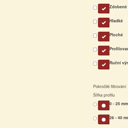
Zdobené
Hladké
Ploché
Profilova
Ruční vý
Pokročilé filtrování
Šířka profilu
0 - 25 m
26 - 40 