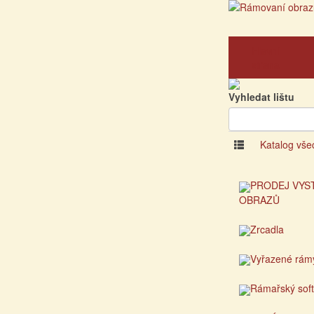
Hlavní
strana
Vyhledat lištu
Katalog vše
PRODEJ VYS
OBRAZŮ
Zrcadla
Vyřazené rám
Rámařský sof