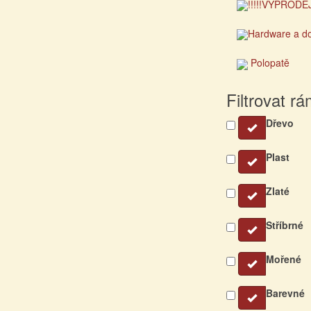
!!!!!VÝPRODEJ!
Hardware a d
Polopatě
Filtrovat r
Dřevo
Plast
Zlaté
Stříbrné
Mořené
Barevné