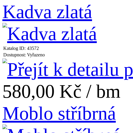
Kadva zlatá
Katalog ID:
43572
Dostupnost:
Vyřazeno
580,00 Kč / bm
Moblo stříbrná