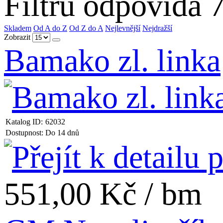
Filtru odpovídá 
Skladem
Od A do Z
Od Z do A
Nejlevnější
Nejdražší
Zobrazit
Bamako zl. linka
Katalog ID:
62032
Dostupnost:
Do 14 dnů
551,00 Kč / bm