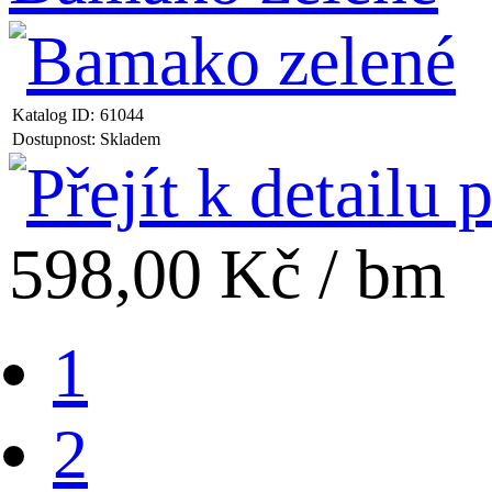
Katalog ID:
61044
Dostupnost:
Skladem
598,00 Kč / bm
(Aktuální
1
strana)
2