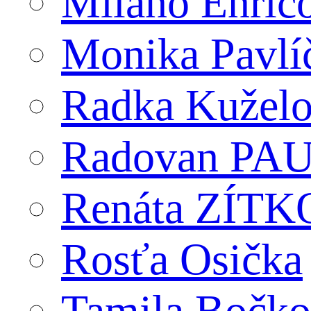
Milano Enric
Monika Pavlí
Radka Kužel
Radovan PA
Renáta ZÍT
Rosťa Osička
Tamila Bočko