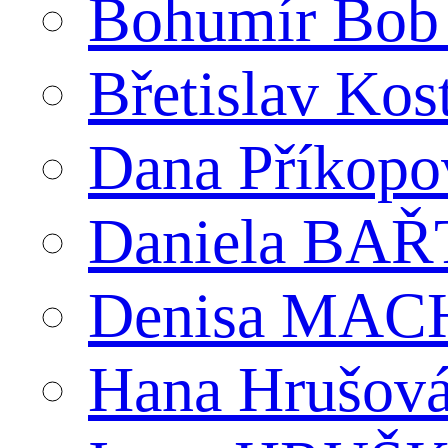
Bohumír Bob
Břetislav Kos
Dana Příkopo
Daniela BA
Denisa MACH
Hana Hrušov