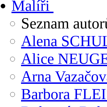
Malíři
Seznam autor
Alena SCHU
Alice NEU
Arna Vazačov
Barbora FL