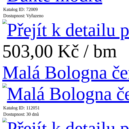
Katalog ID:
72009
Dostupnost:
Vyřazeno
503,00 Kč / bm
Malá Bologna če
Katalog ID:
112051
Dostupnost:
30 dnů