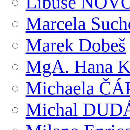
Libuše NO
Marcela Suc
Marek Dobeš
MgA. Hana K
Michaela Č
Michal DUD