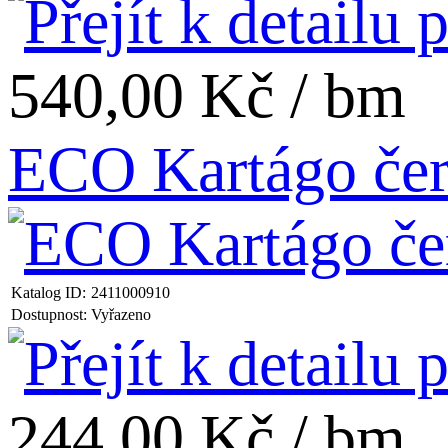
540,00 Kč / bm
ECO Kartágo čern
Katalog ID:
2411000910
Dostupnost:
Vyřazeno
244,00 Kč / bm