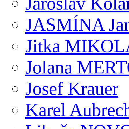
Jaroslav Kola
JASMÍNA J
Jitka MIKO
Jolana MER
Josef Krauer
Karel Aubrec