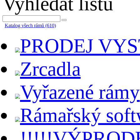
Vyhledat lištu
Katalog všech rámů (610)
PRODEJ VY
Zrcadla
Vyřazené rámy
Rámařský soft
!!!!!VÝPRODE