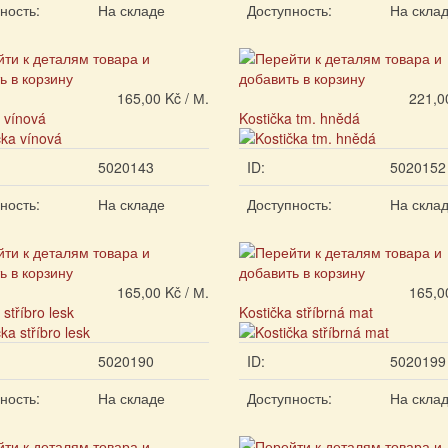
ность:
На складе
Доступность:
На скла
165,00 Kč / М.
221,0
 vínová
Kostička tm. hnědá
5020143
ID:
5020152
ность:
На складе
Доступность:
На скла
165,00 Kč / М.
165,0
 stříbro lesk
Kostička stříbrná mat
5020190
ID:
5020199
ность:
На складе
Доступность:
На скла