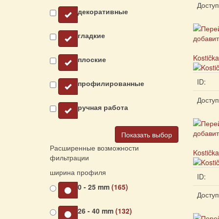
Доступ
декоративные
гладкие
Kostička
плоские
ID:
профилированные
Доступ
ручная работа
Показать выбор
Расширенные возможности
Kostička
фильтрации
ширина профиля
ID:
0 - 25 mm
(165)
Доступ
26 - 40 mm
(132)