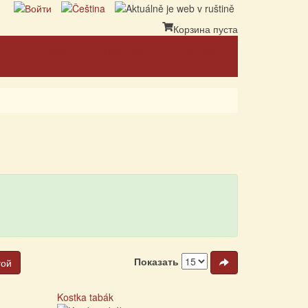
Корзина пуста
Ссылка
Партнеры
Контакт
Показать
гой
Kostka tabák