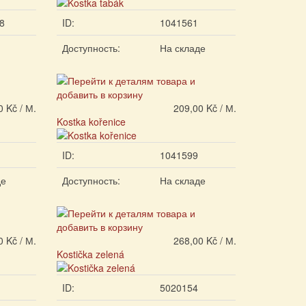
8
ID:
1041561
Доступность:
На складе
0 Kč / М.
209,00 Kč / М.
Kostka kořenice
ID:
1041599
де
Доступность:
На складе
0 Kč / М.
268,00 Kč / М.
Kostička zelená
ID:
5020154