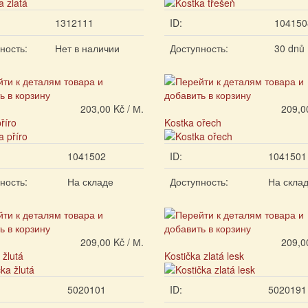
1312111
ID:
104150
ность:
Нет в наличии
Доступность:
30 dnů
203,00 Kč / М.
209,0
říro
Kostka ořech
1041502
ID:
1041501
ность:
На складе
Доступность:
На скла
209,00 Kč / М.
209,0
 žlutá
Kostička zlatá lesk
5020101
ID:
5020191