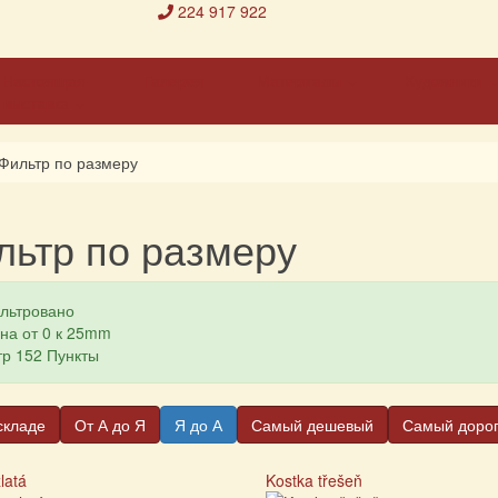
224 917 922
Настоящая
Галерея
Материалы
Художники
выставка
Фильтр по размеру
льтр по размеру
льтровано
на от 0 к 25mm
р 152 Пункты
складе
От А до Я
Я до А
Самый дешевый
Самый доро
latá
Kostka třešeň