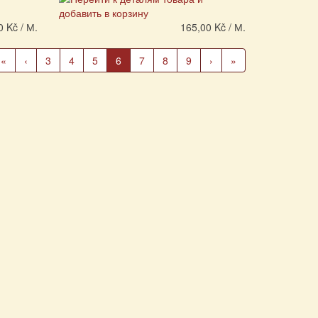
0 Kč / М.
165,00 Kč / М.
(Текущая
«
‹
3
4
5
6
7
8
9
›
»
страница)