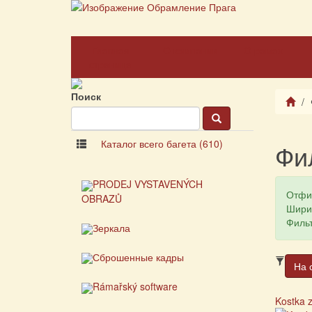
Главная
О компании
О рамах
страница
Поиск
Каталог всего багета (610)
Фи
PRODEJ VYSTAVENÝCH
Отфи
OBRAZŮ
Шири
Фильт
Зеркала
Сброшенные кадры
На 
Rámařský software
Kostka z