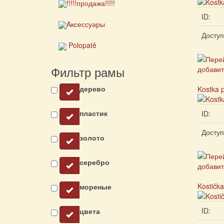
!!!!!продажа!!!!!
ID:
Aксессуары
Доступ
Polopatě
Фильтр рамы
дерево
Kostka p
пластик
ID:
Доступ
золото
серебро
Kostička
мореные
ID:
цвета