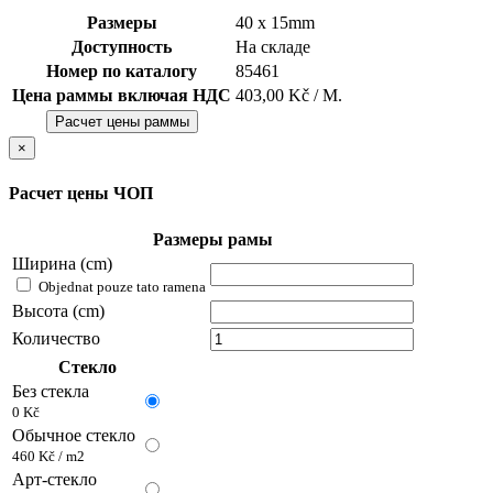
Размеры
40 x 15mm
Доступность
На складе
Номер по каталогу
85461
Цена раммы включая НДС
403,00 Kč / М.
Расчет цены раммы
×
Расчет цены ЧОП
Размеры рамы
Ширина (cm)
Objednat pouze tato ramena
Высота (cm)
Количество
Стекло
Без стекла
0 Kč
Обычное стекло
460 Kč / m2
Арт-стекло