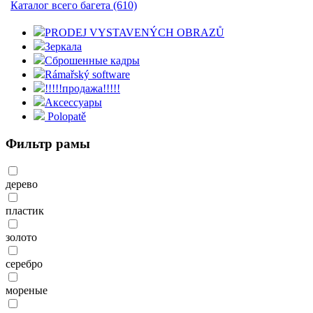
Каталог всего багета (610)
PRODEJ VYSTAVENÝCH OBRAZŮ
Зеркала
Сброшенные кадры
Rámařský software
!!!!!продажа!!!!!
Aксессуары
Polopatě
Фильтр рамы
дерево
пластик
золото
серебро
мореные