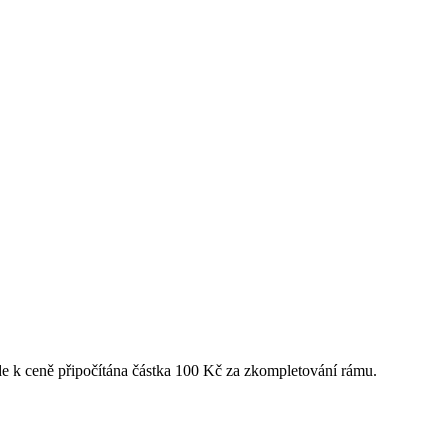
de k ceně připočítána částka 100 Kč za zkompletování rámu.