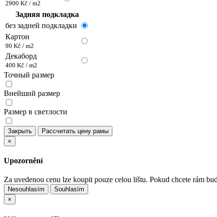
2900 Kč / m2
Задняя подкладка
без задней подкладки
Картон
90 Kč / m2
Декаборд
400 Kč / m2
Точный размер
Внейший размер
Размер в светлости
Закрыть
Рассчитать цену рамы
×
Upozornění
Za uvedenou cenu lze koupit pouze celou lištu. Pokud chcete rám bu
Nesouhlasím
Souhlasím
×