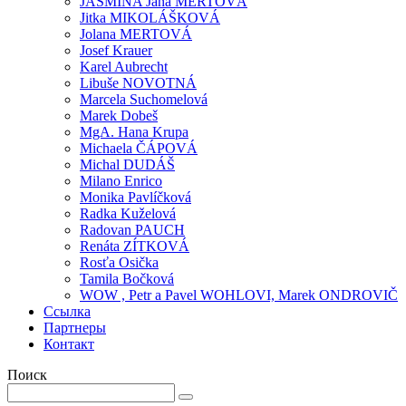
JASMÍNA Jana MERTOVÁ
Jitka MIKOLÁŠKOVÁ
Jolana MERTOVÁ
Josef Krauer
Karel Aubrecht
Libuše NOVOTNÁ
Marcela Suchomelová
Marek Dobeš
MgA. Hana Krupa
Michaela ČÁPOVÁ
Michal DUDÁŠ
Milano Enrico
Monika Pavlíčková
Radka Kuželová
Radovan PAUCH
Renáta ZÍTKOVÁ
Rosťa Osička
Tamila Bočková
WOW , Petr a Pavel WOHLOVI, Marek ONDROVIČ
Ссылка
Партнеры
Контакт
Поиск