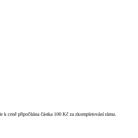
de k ceně připočítána částka 100 Kč za zkompletování rámu.