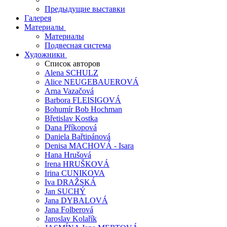
Предыдущие выставки
Галерея
Материалы
Материалы
Подвесная система
Художники
Список авторов
Alena SCHULZ
Alice NEUGEBAUEROVÁ
Arna Vazačová
Barbora FLEISIGOVÁ
Bohumír Bob Hochman
Břetislav Kostka
Dana Příkopová
Daniela Bařtipánová
Denisa MACHOVÁ - Isara
Hana Hrušová
Irena HRUŠKOVÁ
Irina CUNIKOVA
Iva DRAŽSKÁ
Jan SUCHÝ
Jana DYBALOVÁ
Jana Folberová
Jaroslav Kolařík