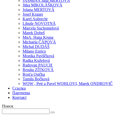
JASMÍNA Jana MERTOVÁ
Jitka MIKOLÁŠKOVÁ
Jolana MERTOVÁ
Josef Krauer
Karel Aubrecht
Libuše NOVOTNÁ
Marcela Suchomelová
Marek Dobeš
MgA. Hana Krupa
Michaela ČÁPOVÁ
Michal DUDÁŠ
Milano Enrico
Monika Pavlíčková
Radka Kuželová
Radovan PAUCH
Renáta ZÍTKOVÁ
Rosťa Osička
Tamila Bočková
WOW , Petr a Pavel WOHLOVI, Marek ONDROVIČ
Ссылка
Партнеры
Контакт
Поиск