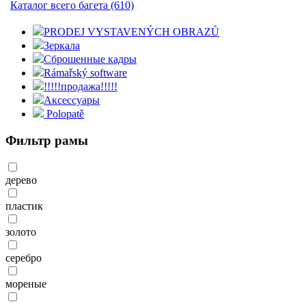
Каталог всего багета (610)
PRODEJ VYSTAVENÝCH OBRAZŮ
Зеркала
Сброшенные кадры
Rámařský software
!!!!!продажа!!!!!
Aксессуары
Polopatě
Фильтр рамы
дерево
пластик
золото
серебро
мореные