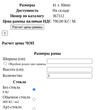
Размеры
41 x 30mm
Доступность
На складе
Номер по каталогу
367112
Цена раммы включая НДС
790,00 Kč / М.
Расчет цены раммы
×
Расчет цены ЧОП
Размеры рамы
Ширина (cm)
Objednat pouze tato ramena
Высота (cm)
Количество
Стекло
Без стекла
0 Kč
Обычное стекло
460 Kč / m2
Арт-стекло