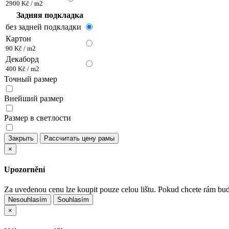
2900 Kč / m2
Задняя подкладка
без задней подкладки
Картон
90 Kč / m2
Декаборд
400 Kč / m2
Точный размер
Внейший размер
Размер в светлости
Закрыть
Рассчитать цену рамы
×
Upozornění
Za uvedenou cenu lze koupit pouze celou lištu. Pokud chcete rám bu
Nesouhlasím
Souhlasím
×