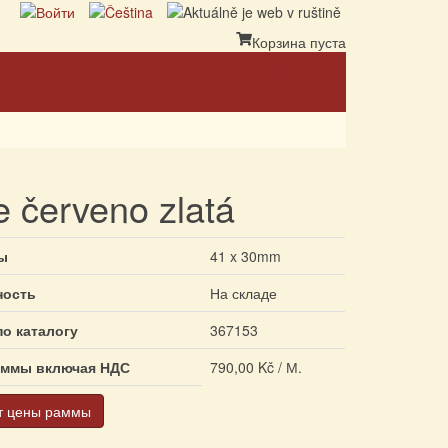
Корзина пуста
Ссылка
Партнеры
Контакт
e červeno zlatá
ы
41 x 30mm
ность
На складе
по каталогу
367153
аммы включая НДС
790,00 Kč / М.
т цены раммы