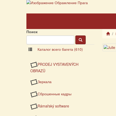
Главная
О компании
О рамах
страница
Поиск
Каталог всего багета (610)
PRODEJ VYSTAVENÝCH
OBRAZŮ
Зеркала
Сброшенные кадры
Rámařský software