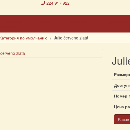
224 917 922
Настоящая
Галерея
Материалы
Художники
выставка
Категория по умолчанию
Julie červeno zlatá
Juli
Размер
Доступ
Номер 
Цена р
Расче