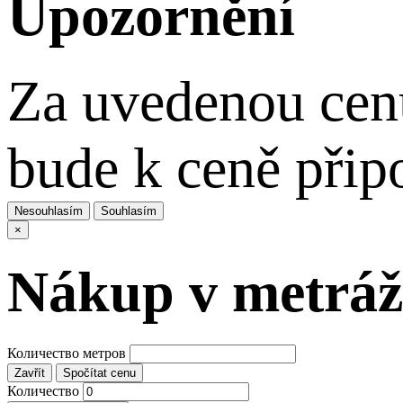
Upozornění
Za uvedenou cenu
bude k ceně přip
Nesouhlasím
Souhlasím
×
Nákup v metráž
Количество метров
Zavřít
Spočítat cenu
Количество