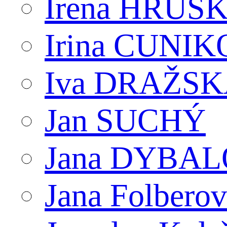
Irena HRUŠ
Irina CUNI
Iva DRAŽS
Jan SUCHÝ
Jana DYBA
Jana Folbero