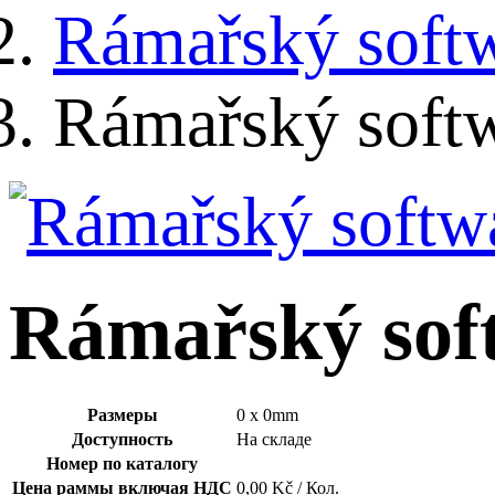
Rámařský soft
Rámařský soft
Rámařský sof
Размеры
0 x 0mm
Доступность
На складе
Номер по каталогу
Цена раммы включая НДС
0,00 Kč / Кол.