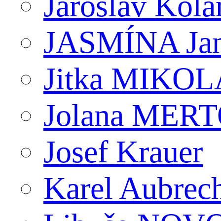
Jaroslav Kola
JASMÍNA J
Jitka MIKO
Jolana MER
Josef Krauer
Karel Aubrec