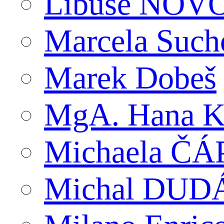
Libuše NO
Marcela Suc
Marek Dobeš
MgA. Hana K
Michaela Č
Michal DUD