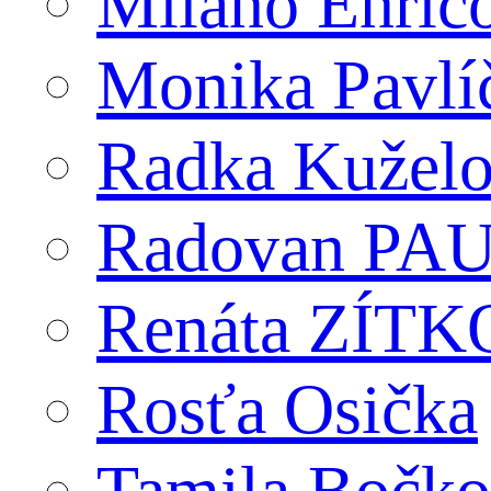
Milano Enric
Monika Pavlí
Radka Kužel
Radovan PA
Renáta ZÍT
Rosťa Osička
Tamila Bočko