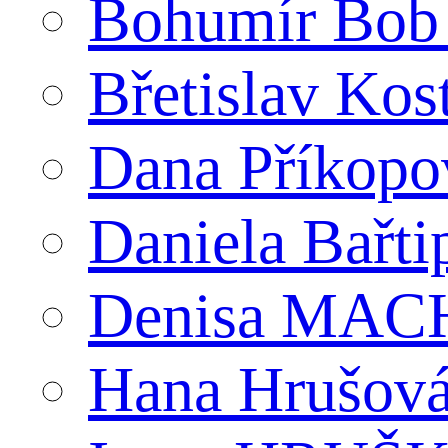
Bohumír Bob
Břetislav Kos
Dana Příkopo
Daniela Bařti
Denisa MACH
Hana Hrušov