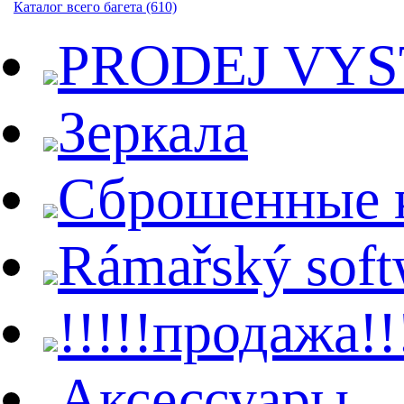
Каталог всего багета (610)
PRODEJ VY
Зеркала
Сброшенные 
Rámařský soft
!!!!!продажа!!
Aксессуары