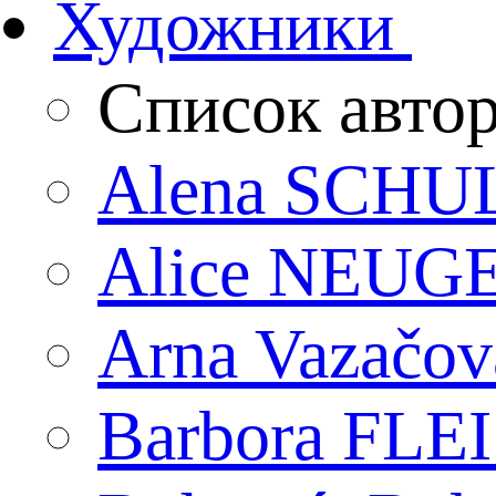
Художники
Список авто
Alena SCHU
Alice NEU
Arna Vazačov
Barbora FL