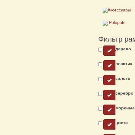
Aксессуары
Polopatě
Фильтр ра
дерево
пластик
золото
серебро
мореные
цвета