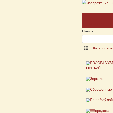
Главная
страница
Поиск
Каталог все
PRODEJ VYS
OBRAZŮ
Зеркала
Сброшенные 
Rámařský sof
!!!!!продажа!!!