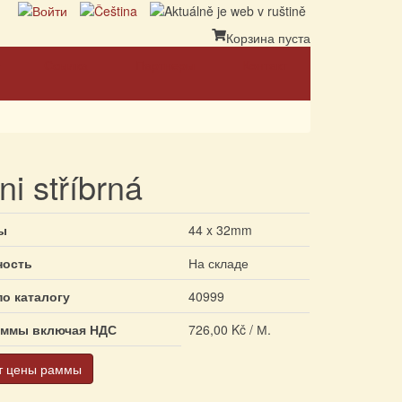
Корзина пуста
Ссылка
Партнеры
Контакт
ni stříbrná
ы
44 x 32mm
ность
На складе
по каталогу
40999
аммы включая НДС
726,00 Kč / М.
т цены раммы