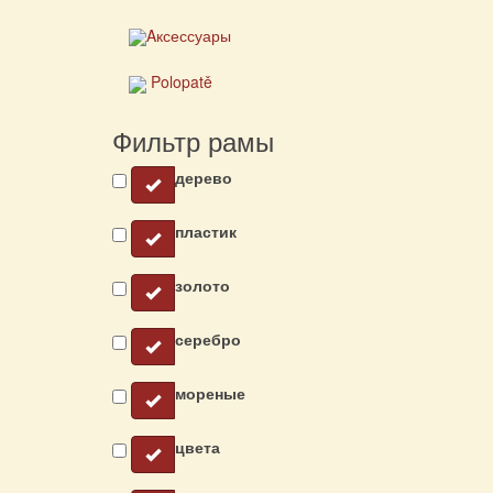
Aксессуары
Polopatě
Фильтр рамы
дерево
пластик
золото
серебро
мореные
цвета