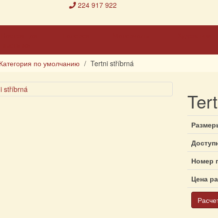
224 917 922
Настоящая
Галерея
Материалы
Художники
выставка
Категория по умолчанию
Tertni stříbrná
Tert
Размер
Доступ
Номер 
Цена р
Расче