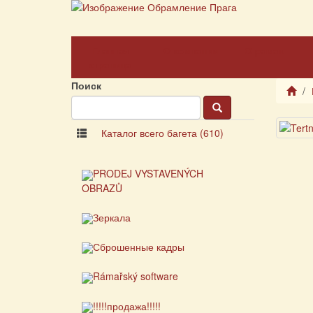
Главная
О компании
О рамах
страница
Поиск
Каталог всего багета (610)
PRODEJ VYSTAVENÝCH
OBRAZŮ
Зеркала
Сброшенные кадры
Rámařský software
!!!!!продажа!!!!!