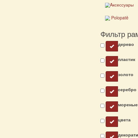
Aксессуары
Polopatě
Фильтр ра
дерево
пластик
золото
серебро
мореные
цвета
декорат