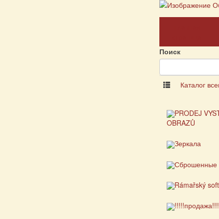
Главная
страница
Поиск
Каталог все
PRODEJ VYS
OBRAZŮ
Зеркала
Сброшенные 
Rámařský sof
!!!!!продажа!!!