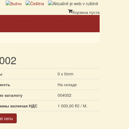
Корзина пуста
Ссылка
Партнеры
Контакт
002
ы
0 x 0mm
ность
На складе
по каталогу
004002
аммы включая НДС
1 000,00 Kč / М.
at cenu