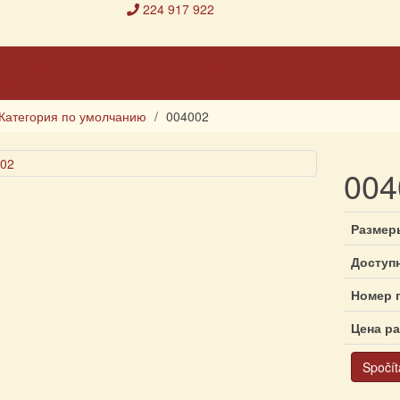
224 917 922
Настоящая
Галерея
Материалы
Художники
выставка
Категория по умолчанию
004002
004
Размер
Доступ
Номер 
Цена р
Spočít