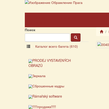
Главная
О компании
О рамах
страница
Поиск
Каталог всего багета (610)
PRODEJ VYSTAVENÝCH
OBRAZŮ
Зеркала
Сброшенные кадры
Rámařský software
!!!!!продажа!!!!!