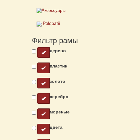
Aксессуары
Polopatě
Фильтр рамы
дерево
пластик
золото
серебро
мореные
цвета