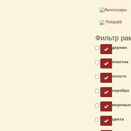
Aксессуары
Polopatě
Фильтр ра
дерево
пластик
золото
серебро
мореные
цвета