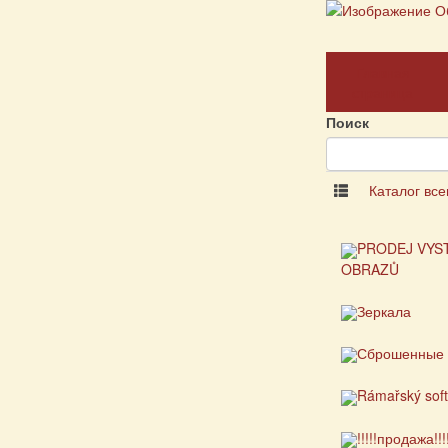
Главная
страница
Поиск
Каталог все
PRODEJ VYS
OBRAZŮ
Зеркала
Сброшенные 
Rámařský sof
!!!!!продажа!!!