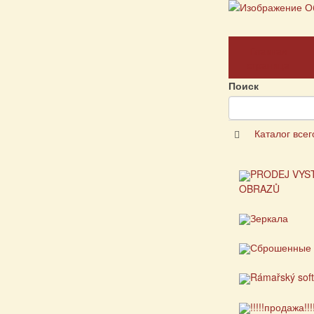
Главная
страница
Поиск
Каталог всег
PRODEJ VYS
OBRAZŮ
Зеркала
Сброшенные 
Rámařský sof
!!!!!продажа!!!