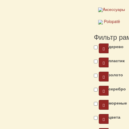
Aксессуары
Polopatě
Фильтр ра
дерево
пластик
золото
серебро
мореные
цвета