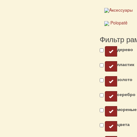
Aксессуары
Polopatě
Фильтр ра
дерево
пластик
золото
серебро
мореные
цвета