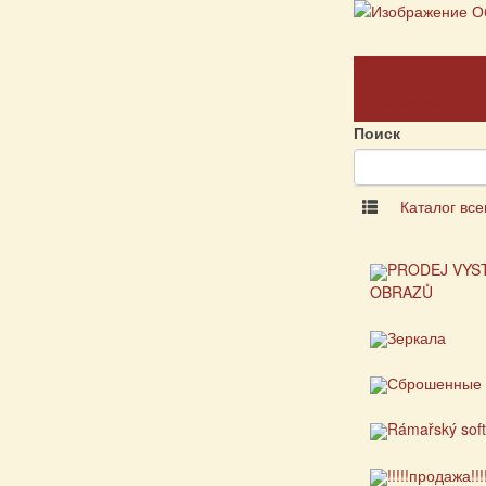
Главная
страница
Поиск
Каталог все
PRODEJ VYS
OBRAZŮ
Зеркала
Сброшенные 
Rámařský sof
!!!!!продажа!!!