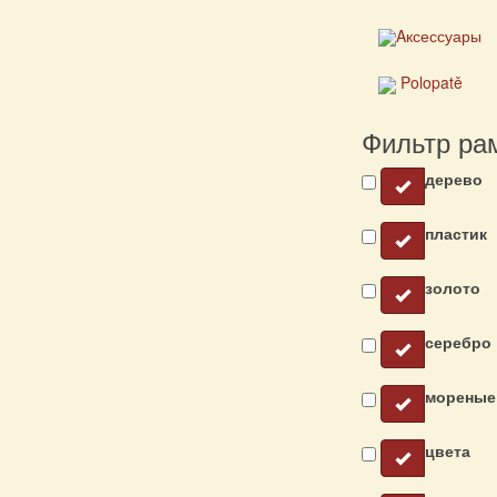
Aксессуары
Polopatě
Фильтр ра
дерево
пластик
золото
серебро
мореные
цвета