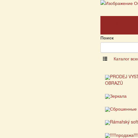
Главная
страница
Поиск
Каталог все
PRODEJ VYS
OBRAZŮ
Зеркала
Сброшенные 
Rámařský sof
!!!!!продажа!!!