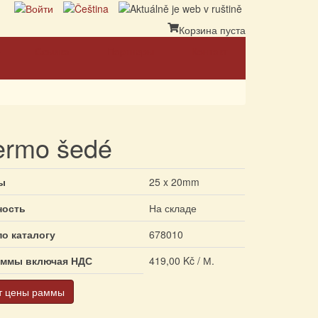
Корзина пуста
Ссылка
Партнеры
Контакт
ermo šedé
ы
25 x 20mm
ность
На складе
по каталогу
678010
аммы включая НДС
419,00 Kč / М.
т цены раммы