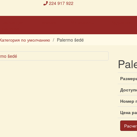
224 917 922
Настоящая
Галерея
Материалы
Художники
выставка
Категория по умолчанию
Palermo šedé
Pal
Размер
Доступ
Номер 
Цена р
Расче