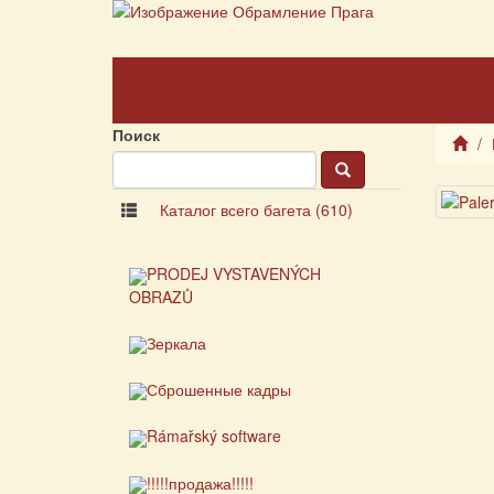
Главная
О компании
О рамах
страница
Поиск
Каталог всего багета (610)
PRODEJ VYSTAVENÝCH
OBRAZŮ
Зеркала
Сброшенные кадры
Rámařský software
!!!!!продажа!!!!!