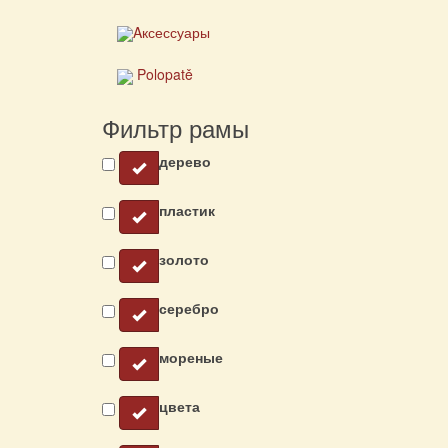
Aксессуары
Polopatě
Фильтр рамы
дерево
пластик
золото
серебро
мореные
цвета