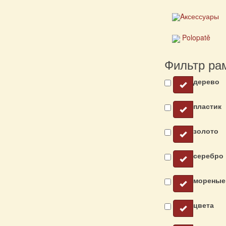
Aксессуары
Polopatě
Фильтр ра
дерево
пластик
золото
серебро
мореные
цвета