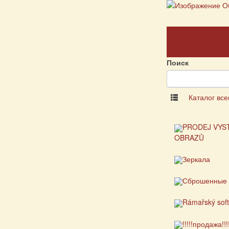
Главная
страница
Поиск
Каталог все
PRODEJ VYS
OBRAZŮ
Зеркала
Сброшенные 
Rámařský sof
!!!!!продажа!!!