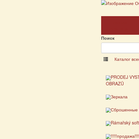
Главная
страница
Поиск
Каталог все
PRODEJ VYS
OBRAZŮ
Зеркала
Сброшенные 
Rámařský sof
!!!!!продажа!!!