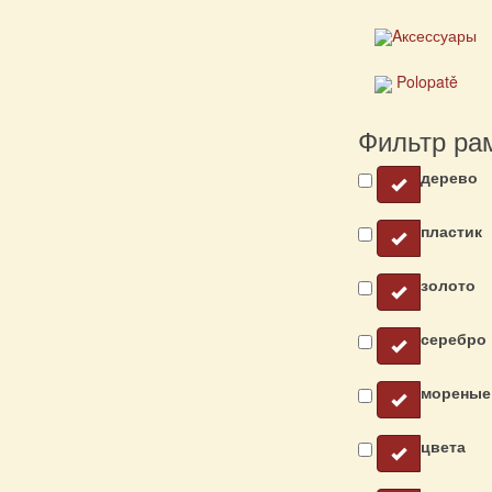
Aксессуары
Polopatě
Фильтр ра
дерево
пластик
золото
серебро
мореные
цвета