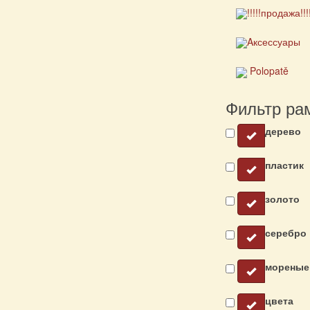
!!!!!продажа!!!
Aксессуары
Polopatě
Фильтр ра
дерево
пластик
золото
серебро
мореные
цвета