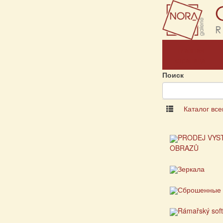
Главная
страница
Поиск
Каталог все
PRODEJ VYS
OBRAZŮ
Зеркала
Сброшенные 
Rámařský sof