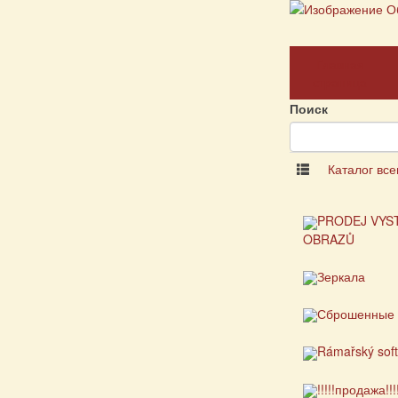
Главная
страница
Поиск
Каталог все
PRODEJ VYS
OBRAZŮ
Зеркала
Сброшенные 
Rámařský sof
!!!!!продажа!!!