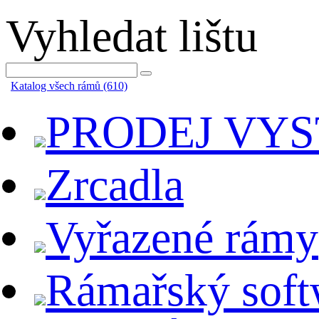
Vyhledat lištu
Katalog všech rámů (610)
PRODEJ VY
Zrcadla
Vyřazené rámy
Rámařský soft