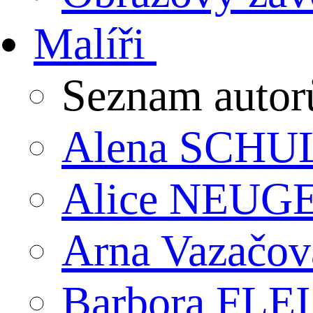
Malíři
Seznam autor
Alena SCHU
Alice NEU
Arna Vazačov
Barbora FL