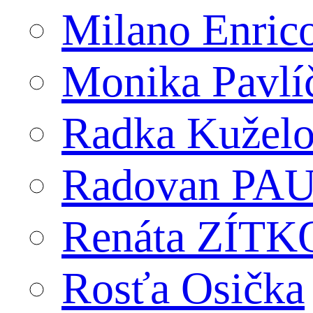
Milano Enric
Monika Pavlí
Radka Kužel
Radovan PA
Renáta ZÍT
Rosťa Osička