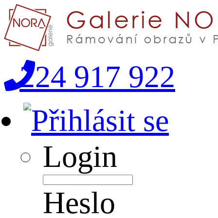
224 917 922
Login
Heslo