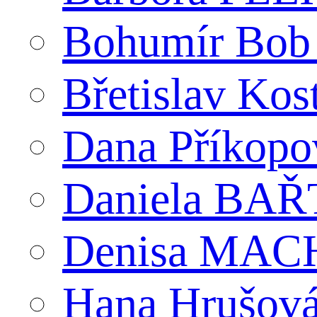
Bohumír Bob
Břetislav Kos
Dana Příkopo
Daniela BA
Denisa MACH
Hana Hrušov