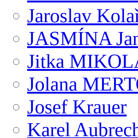
Jaroslav Kola
JASMÍNA J
Jitka MIKO
Jolana MER
Josef Krauer
Karel Aubrec