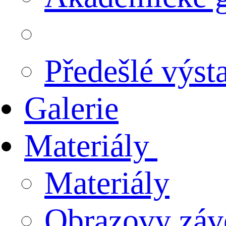
Předešlé výst
Galerie
Materiály
Materiály
Obrazovy záv