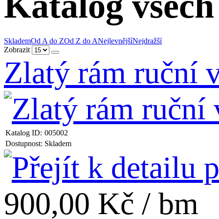
Katalog všech
Skladem
Od A do Z
Od Z do A
Nejlevnější
Nejdražší
Zobrazit
Zlatý rám ruční
Katalog ID:
005002
Dostupnost:
Skladem
900,00 Kč / bm