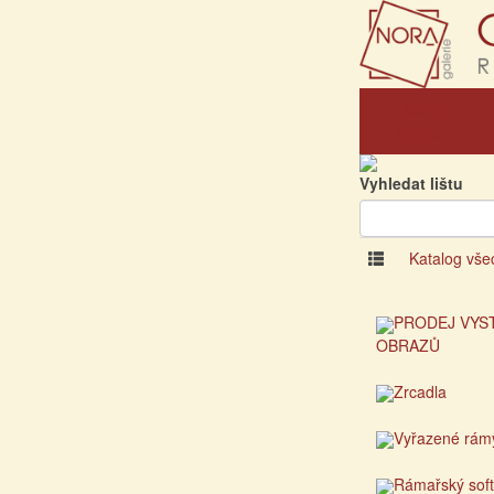
Hlavní
strana
Vyhledat lištu
Katalog vše
PRODEJ VYS
OBRAZŮ
Zrcadla
Vyřazené rám
Rámařský sof