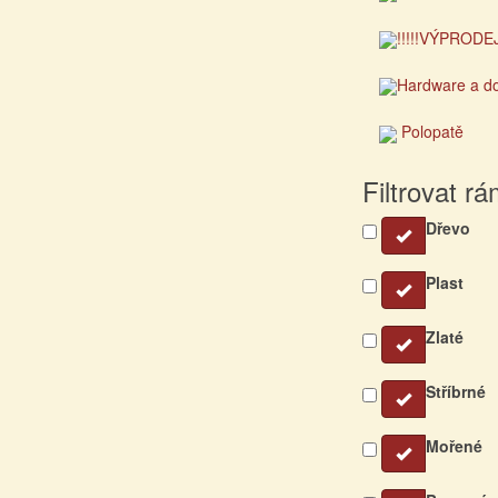
!!!!!VÝPRODEJ!
Hardware a d
Polopatě
Filtrovat r
Dřevo
Plast
Zlaté
Stříbrné
Mořené