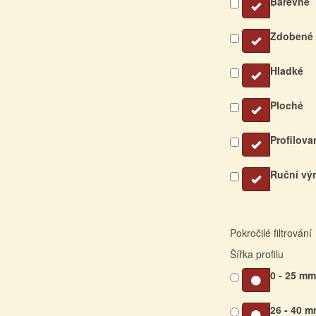
Barevné
Zdobené
Hladké
Ploché
Profilova
Ruční vý
Pokročilé filtrování
Šířka profilu
0 - 25 m
26 - 40 