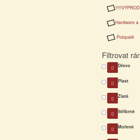
!!!!!VÝPRODE
Hardware a 
Polopatě
Filtrovat r
Dřevo
Plast
Zlaté
Stříbrné
Mořené