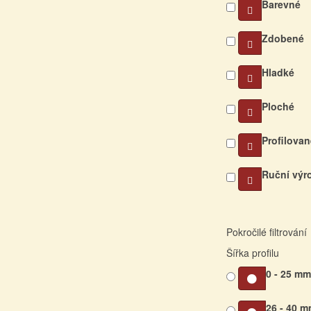
Barevné
Zdobené
Hladké
Ploché
Profilovan
Ruční výr
Pokročilé filtrování
Šířka profilu
0 - 25 m
26 - 40 