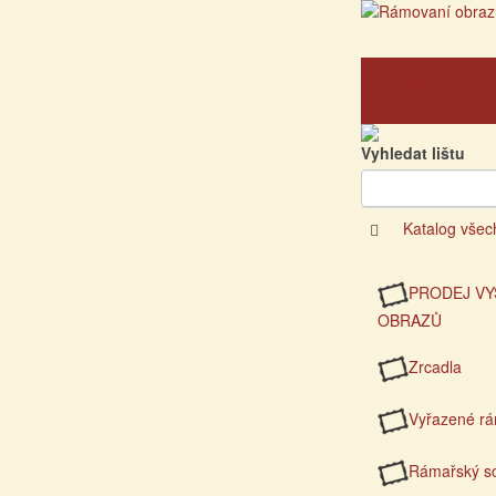
Hlavní
strana
Vyhledat lištu
Katalog všec
PRODEJ VY
OBRAZŮ
Zrcadla
Vyřazené r
Rámařský so