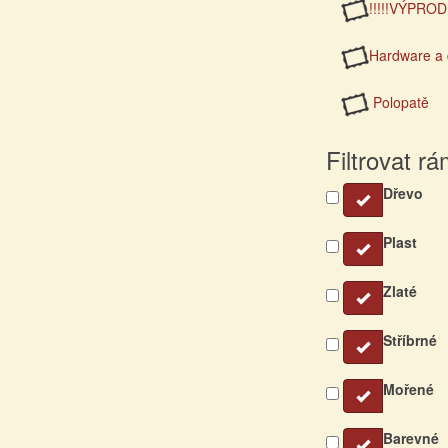
!!!!!VÝPRODE
Hardware a 
Polopatě
Filtrovat r
Dřevo
Plast
Zlaté
Stříbrné
Mořené
Barevné