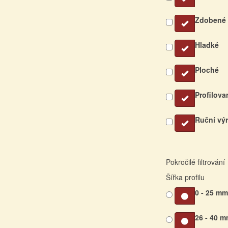
Zdobené
Hladké
Ploché
Profilova
Ruční vý
Pokročilé filtrování
Šířka profilu
0 - 25 m
26 - 40 