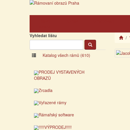
Hlavní
O nás
O rámování
strana
Vyhledat lištu
Katalog všech rámů (610)
PRODEJ VYSTAVENÝCH
OBRAZŮ
Zrcadla
Vyřazené rámy
Rámařský software
!!!!!VÝPRODEJ!!!!!