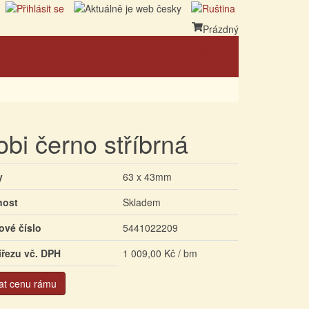
Prázdný
Reference
Partneři
Kontakt
obi černo stříbrná
y
63 x 43mm
nost
Skladem
ové číslo
5441022209
ířezu vč. DPH
1 009,00 Kč / bm
at cenu rámu