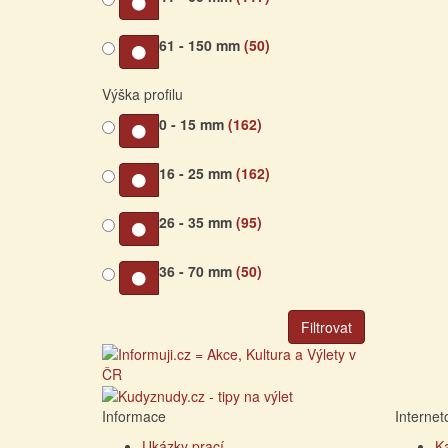
61 - 150 mm
(50)
Výška profilu
0 - 15 mm
(162)
16 - 25 mm
(162)
26 - 35 mm
(95)
36 - 70 mm
(50)
Filtrovat
Informace
Interne
Ukázky prací
K