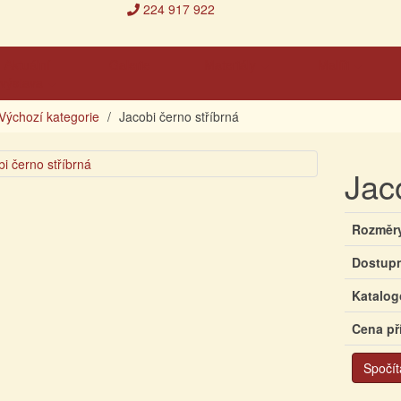
224 917 922
Aktuální
Galerie
Materiály
Malíři
výstava
Výchozí kategorie
Jacobi černo stříbrná
Jac
Rozměr
Dostup
Katalog
Cena př
Spočít