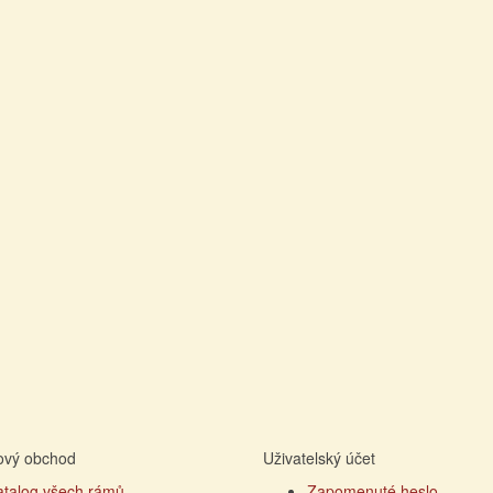
tový obchod
Uživatelský účet
atalog všech rámů
Zapomenuté heslo