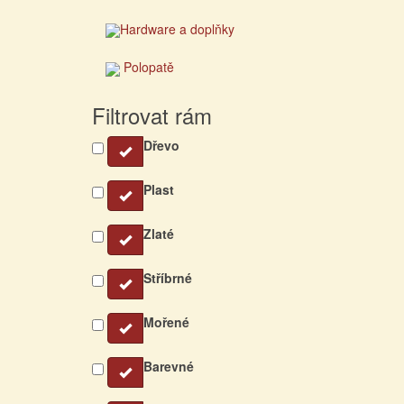
Hardware a doplňky
Polopatě
Filtrovat rám
Dřevo
Plast
Zlaté
Stříbrné
Mořené
Barevné