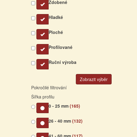
Zdobené
Hladké
Ploché
Profilované
Ruční výroba
Zobrazit výběr
Pokročilé filtrování
Šířka profilu
0 - 25 mm
(165)
26 - 40 mm
(132)
41 - 60 mm
(117)