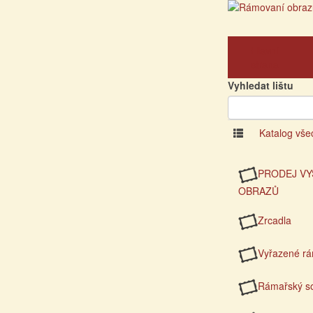
Hlavní
strana
Vyhledat lištu
Katalog vše
PRODEJ VY
OBRAZŮ
Zrcadla
Vyřazené r
Rámařský so