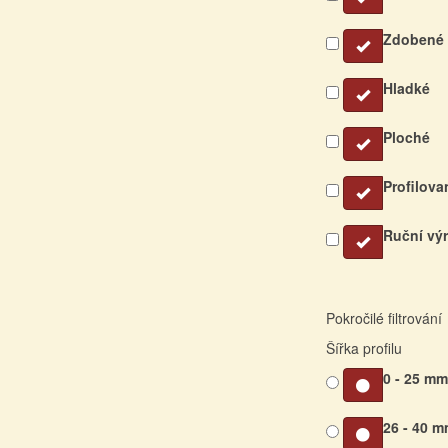
Zdobené
Hladké
Ploché
Profilova
Ruční vý
Pokročilé filtrování
Šířka profilu
0 - 25 m
26 - 40 