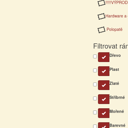
!!!!!VÝPRODE
Hardware a 
Polopatě
Filtrovat r
Dřevo
Plast
Zlaté
Stříbrné
Mořené
Barevné