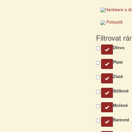
Hardware a d
Polopatě
Filtrovat r
Dřevo
Plast
Zlaté
Stříbrné
Mořené
Barevné