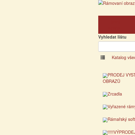
Hlavní
strana
Vyhledat lištu
Katalog vše
PRODEJ VYS
OBRAZŮ
Zrcadla
Vyřazené rám
Rámařský sof
!!!!!VÝPRODEJ!