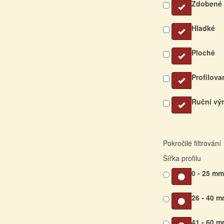
Zdobené
Hladké
Ploché
Profilova
Ruční vý
Pokročilé filtrování
Šířka profilu
0 - 25 m
26 - 40 
41 - 60 