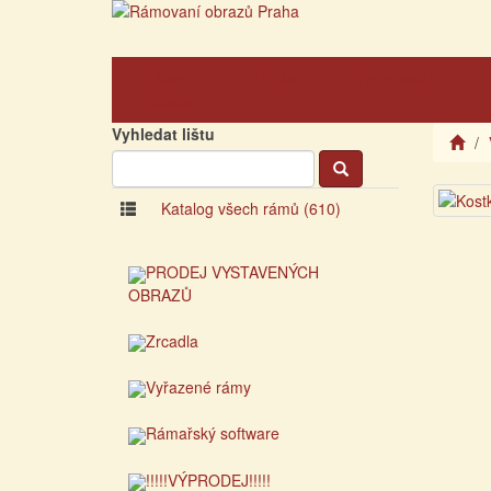
Hlavní
O nás
O rámování
strana
Vyhledat lištu
Katalog všech rámů (610)
PRODEJ VYSTAVENÝCH
OBRAZŮ
Zrcadla
Vyřazené rámy
Rámařský software
!!!!!VÝPRODEJ!!!!!