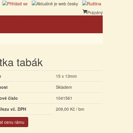
Prázdný
Reference
Partneři
Kontakt
tka tabák
y
15 x 13mm
nost
Skladem
ové číslo
1041561
ířezu vč. DPH
209,00 Kč / bm
at cenu rámu