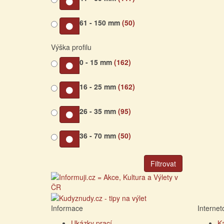
61 - 150 mm
(50)
Výška profilu
0 - 15 mm
(162)
16 - 25 mm
(162)
26 - 35 mm
(95)
36 - 70 mm
(50)
Filtrovat
Informace
Interne
Ukázky prací
K