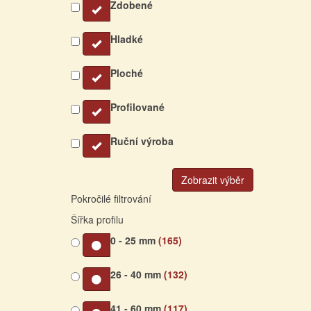
Zdobené
Hladké
Ploché
Profilované
Ruční výroba
Zobrazit výběr
Pokročilé filtrování
Šířka profilu
0 - 25 mm
(165)
26 - 40 mm
(132)
41 - 60 mm
(117)