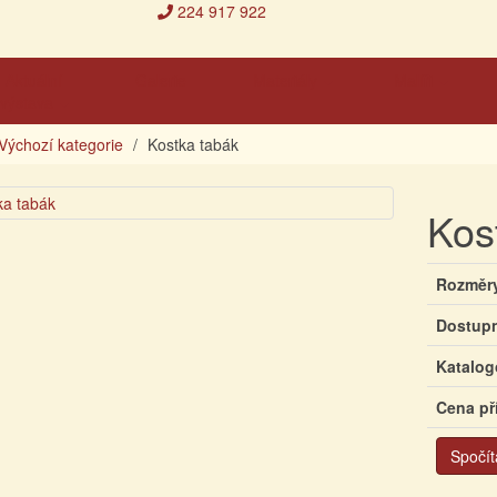
224 917 922
Aktuální
Galerie
Materiály
Malíři
výstava
Výchozí kategorie
Kostka tabák
Kos
Rozměr
Dostup
Katalog
Cena př
Spočít