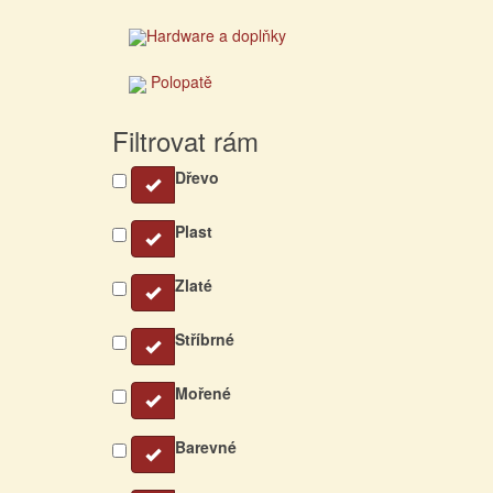
Hardware a doplňky
Polopatě
Filtrovat rám
Dřevo
Plast
Zlaté
Stříbrné
Mořené
Barevné