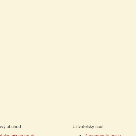
tový obchod
Uživatelský účet
atalog všech rámů
Zapomenuté heslo