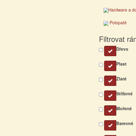
Hardware a d
Polopatě
Filtrovat r
Dřevo
Plast
Zlaté
Stříbrné
Mořené
Barevné