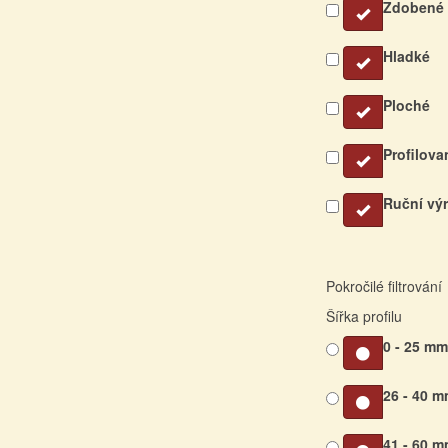
Zdobené
Hladké
Ploché
Profilova
Ruční vý
Pokročilé filtrování
Šířka profilu
0 - 25 m
26 - 40 
41 - 60 