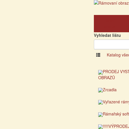
Hlavní
strana
Vyhledat lištu
Katalog vše
PRODEJ VYS
OBRAZŮ
Zrcadla
Vyřazené rám
Rámařský sof
!!!!!VÝPRODEJ!