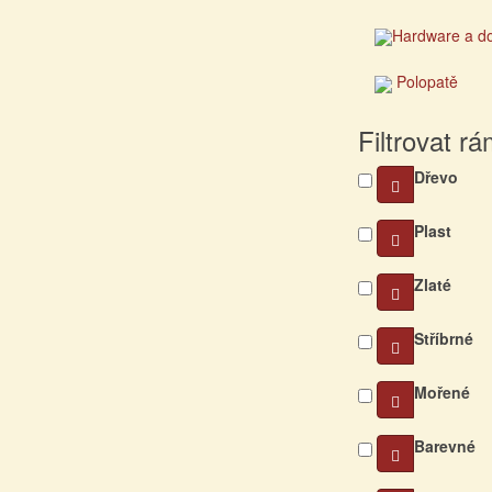
Hardware a d
Polopatě
Filtrovat r
Dřevo
Plast
Zlaté
Stříbrné
Mořené
Barevné