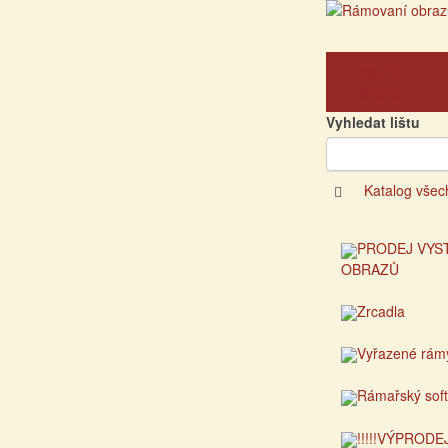
Hlavní
strana
Vyhledat lištu
Katalog všec
PRODEJ VYS
OBRAZŮ
Zrcadla
Vyřazené rám
Rámařský sof
!!!!!VÝPRODEJ!