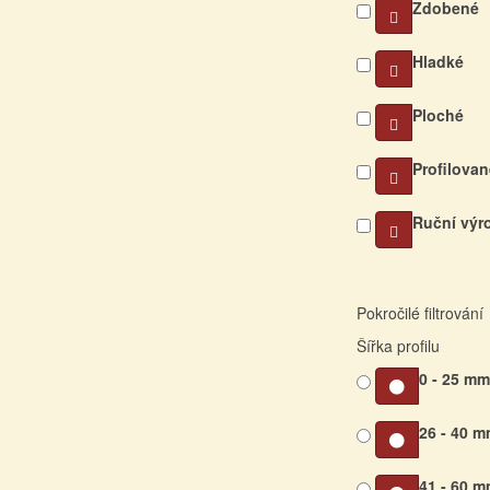
Zdobené
Hladké
Ploché
Profilovan
Ruční výr
Pokročilé filtrování
Šířka profilu
0 - 25 m
26 - 40 
41 - 60 