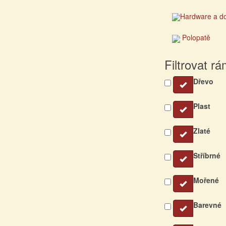
Hardware a d
Polopatě
Filtrovat r
Dřevo
Plast
Zlaté
Stříbrné
Mořené
Barevné