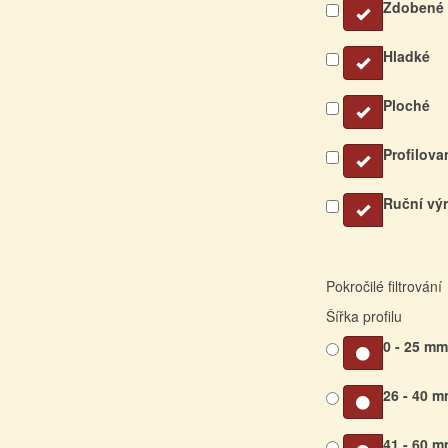
Zdobené
Hladké
Ploché
Profilova
Ruční vý
Pokročilé filtrování
Šířka profilu
0 - 25 m
26 - 40 
41 - 60 