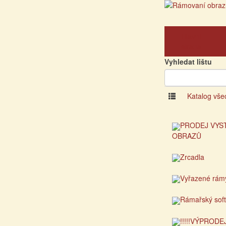
Hlavní
strana
Vyhledat lištu
Katalog vše
PRODEJ VYS
OBRAZŮ
Zrcadla
Vyřazené rám
Rámařský sof
!!!!!VÝPRODEJ!