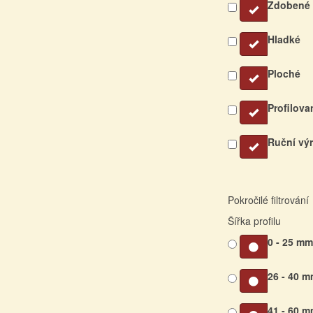
Zdobené
Hladké
Ploché
Profilova
Ruční vý
Pokročilé filtrování
Šířka profilu
0 - 25 m
26 - 40 
41 - 60 