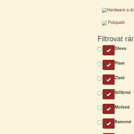
Hardware a d
Polopatě
Filtrovat r
Dřevo
Plast
Zlaté
Stříbrné
Mořené
Barevné