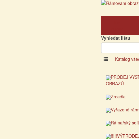
Hlavní
strana
Vyhledat lištu
Katalog vše
PRODEJ VYS
OBRAZŮ
Zrcadla
Vyřazené rám
Rámařský sof
!!!!!VÝPRODEJ!