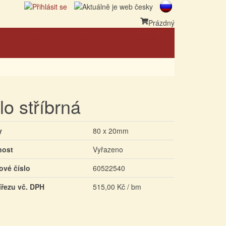
Prázdný
Reference
Partneři
Kontakt
lo stříbrná
y
80 x 20mm
nost
Vyřazeno
ové číslo
60522540
ířezu vč. DPH
515,00 Kč / bm