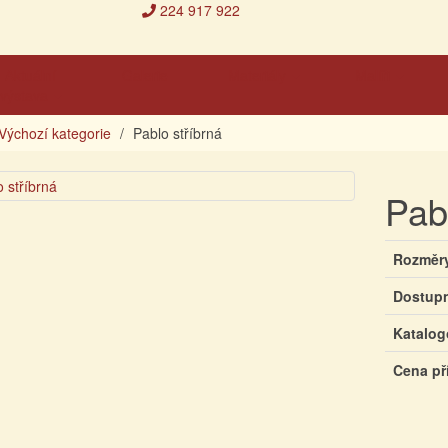
224 917 922
Aktuální
Galerie
Materiály
Malíři
výstava
Výchozí kategorie
Pablo stříbrná
Pab
Rozměr
Dostup
Katalog
Cena př