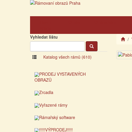
Hlavní
O nás
O rámování
strana
Vyhledat lištu
Katalog všech rámů (610)
PRODEJ VYSTAVENÝCH
OBRAZŮ
Zrcadla
Vyřazené rámy
Rámařský software
!!!!!VÝPRODEJ!!!!!