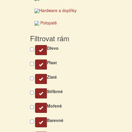
Hardware a doplňky
Polopatě
Filtrovat rám
Dřevo
Plast
Zlaté
Stříbrné
Mořené
Barevné