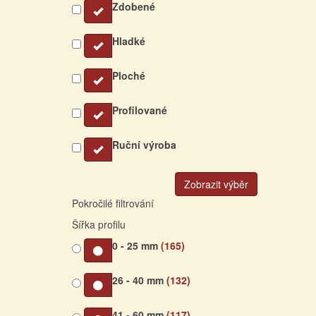
Zdobené
Hladké
Ploché
Profilované
Ruční výroba
Zobrazit výběr
Pokročilé filtrování
Šířka profilu
0 - 25 mm
(165)
26 - 40 mm
(132)
41 - 60 mm
(117)