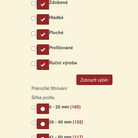
Zdobené
Hladké
Ploché
Profilované
Ruční výroba
Zobrazit výběr
Pokročilé filtrování
Šířka profilu
0 - 25 mm
(165)
26 - 40 mm
(132)
41 - 60 mm
(117)