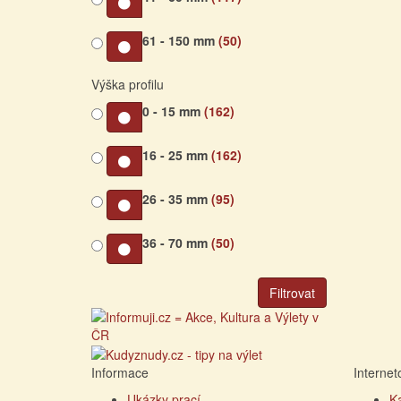
61 - 150 mm
(50)
Výška profilu
0 - 15 mm
(162)
16 - 25 mm
(162)
26 - 35 mm
(95)
36 - 70 mm
(50)
Filtrovat
Informace
Interne
Ukázky prací
K