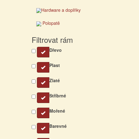
Hardware a doplňky
Polopatě
Filtrovat rám
Dřevo
Plast
Zlaté
Stříbrné
Mořené
Barevné