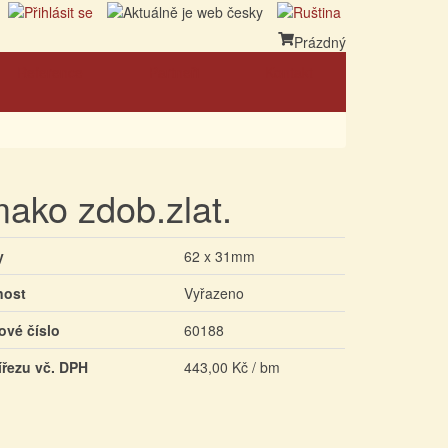
Prázdný
Reference
Partneři
Kontakt
ako zdob.zlat.
y
62 x 31mm
nost
Vyřazeno
ové číslo
60188
ířezu vč. DPH
443,00 Kč / bm