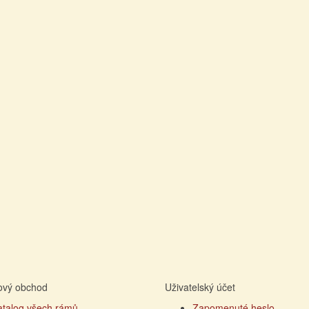
tový obchod
Uživatelský účet
atalog všech rámů
Zapomenuté heslo