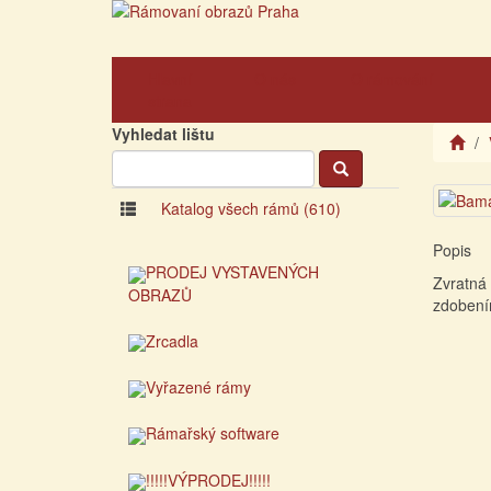
Hlavní
O nás
O rámování
strana
Vyhledat lištu
Katalog všech rámů (610)
Popis
PRODEJ VYSTAVENÝCH
Zvratná 
OBRAZŮ
zdobením
Zrcadla
Vyřazené rámy
Rámařský software
!!!!!VÝPRODEJ!!!!!