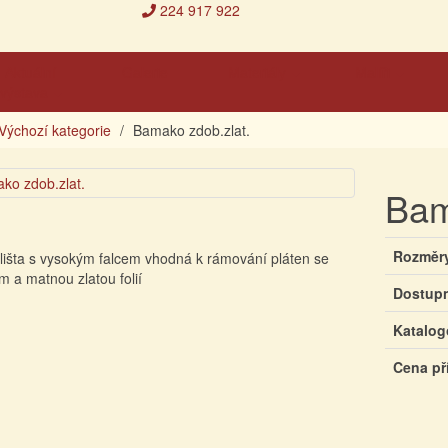
224 917 922
Aktuální
Galerie
Materiály
Malíři
výstava
Výchozí kategorie
Bamako zdob.zlat.
Bam
Rozměr
lišta s vysokým falcem vhodná k rámování pláten se
 a matnou zlatou folií
Dostup
Katalog
Cena př