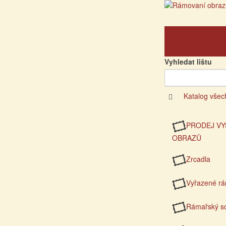
Hlavní
strana
Vyhledat lištu
Katalog všec
PRODEJ VY
OBRAZŮ
Zrcadla
Vyřazené r
Rámařský so