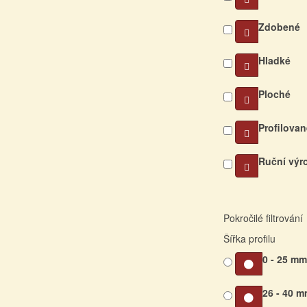
Zdobené
Hladké
Ploché
Profilovan
Ruční výr
Pokročilé filtrování
Šířka profilu
0 - 25 m
26 - 40 