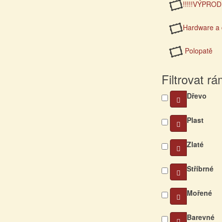
!!!!!VÝPRODE
Hardware a 
Polopatě
Filtrovat r
Dřevo
Plast
Zlaté
Stříbrné
Mořené
Barevné